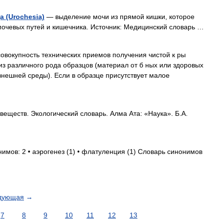
 (Urochesia)
— выделение мочи из прямой кишки, которое
 мочевых путей и кишечника. Источник: Медицинский словарь …
овокупность технических приемов получения чистой к ры
з различного рода образцов (материал от б ных или здоровых
внешней среды). Если в образце присутствует малое
веществ. Экологический словарь. Алма Ата: «Наука». Б.А.
нимов: 2 • аэрогенез (1) • флатуленция (1) Словарь синонимов
дующая
→
7
8
9
10
11
12
13