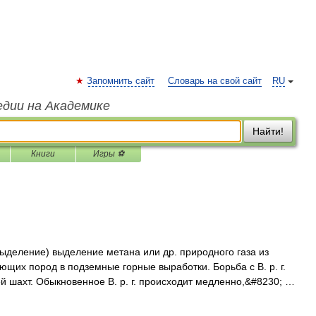
Запомнить сайт
Словарь на свой сайт
RU
едии на Академике
Найти!
Книги
Игры ⚽
ыделение) выделение метана или др. природного газа из
щих пород в подземные горные выработки. Борьба с В. р. г.
 шахт. Обыкновенное В. р. г. происходит медленно,&#8230; …