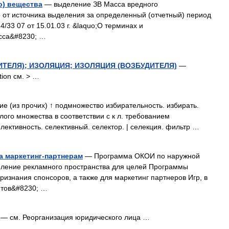
о) вещества
— выделение ЗВ Масса вредного
 от источника выделения за определенный (отчетный) период
33 07 от 15.01.03 г. &laquo;О терминах и
сса&#8230; …
ТЕЛЯ); ИЗОЛЯЦИЯ; ИЗОЛЯЦИЯ (ВОЗБУДИТЕЛЯ)
—
ation см. > …
 (из прочих) ↑ подмножество избирательность. избирать.
ого множества в соответствии с к л. требованием
селективность. селективный. селектор. | селекция. фильтр …
а маркетинг-партнерам
— Программа ОКОИ по наружной
ление рекламного пространства для целей Программы
ризнания спонсоров, а также для маркетинг партнеров Игр, в
етов&#8230; …
— см. Реорганизация юридического лица …