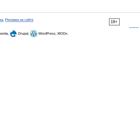
ка
,
Реклама на сайте
18+
omla,
Drupal,
WordPress, MODx.