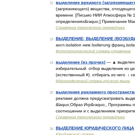
выделение вредного (загрязняющег
22
(загрязняющего) вещества, отходящего
времени. [Письмо НИИ Атмосфера № 14/
определениях&raquo;] Примечание Ма
Справочник технического переводчика
ВЫДЕЛЕНИЕ; ВЫДЕЛЕНИЕ (ВОЗБУДИ
23
англ.isolation нем.Isolierung франц.isol
Фитопатологический словарь-справочник
выделение (из прочих)
— ▲ выделение
24
избирательный. отбор выделение из цел
(естественный #). отбирать из чего. ↓ 
Идеографический словарь русского языка
выделение рекламного пространств
25
рекламе должна предусматривать выде
&laquo;Образ Игр&raquo;, Программы п
соотношении и с выделением приорит
Справочник технического переводчика
ВЫДЕЛЕНИЕ ЮРИДИЧЕСКОГО ЛИЦА
26
Юридический словарь