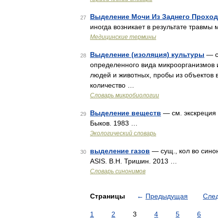
Выделение Мочи Из Заднего Прохода
27
иногда возникает в результате травмы
Медицинские термины
Выделение (изоляция) культуры
— с
28
определенного вида микроорганизмов и
людей и животных, пробы из объектов 
количество …
Словарь микробиологии
Выделение веществ
— см. экскреция 
29
Быков. 1983 …
Экологический словарь
выделение газов
— сущ., кол во сино
30
ASIS. В.Н. Тришин. 2013 …
Словарь синонимов
Страницы
←
Предыдущая
Сле
1
2
3
4
5
6